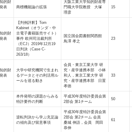
回知的財
大阪工業大学知的財産専
発表
商標機能論の拡張
門職大学院教授 大塚
15
理彦
【判例評釈】Tom
Kabinet（オランダ・中
回知的財
古電子書籍販売サイト）
国立国会図書館関西館
発表
事件 欧州司法裁判所
23
鳥澤 孝之
（ECJ）2019年12月19
日判決（Case C-
263/18）
会員・東京工業大学 研
回知的財
大学や研究機関で生まれ
究・産学連携本部 小林
発表
るデータとその利活用ル
和人，東京工業大学 研
33
ールを巡る動き
究・産学連携本部 日置
孝徳
本件発明の課題からみる
平成30年度特許委員会第
50
特許要件の判断
2部会 第1チーム
平成30年度特許委員会第
逆転判決から学ぶ充足論
2部会 第2チーム 会員
61
の傾向及び留意事項
桑城 伸語，会員 岡田
恭伸