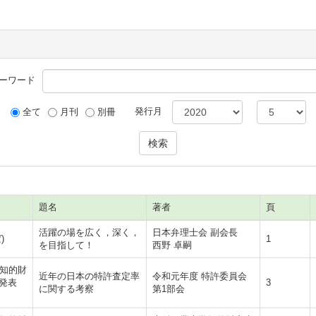
ーワード
発行月
全て
月刊
別冊
題名
著者
頁
活躍の場を広く，深く，
日本弁理士会 副会長
)
1
を目指して！
西野 卓嗣
回知的財
近年の日本の特許査定率
令和元年度 特許委員会
発表
3
に関する考察
第1部会