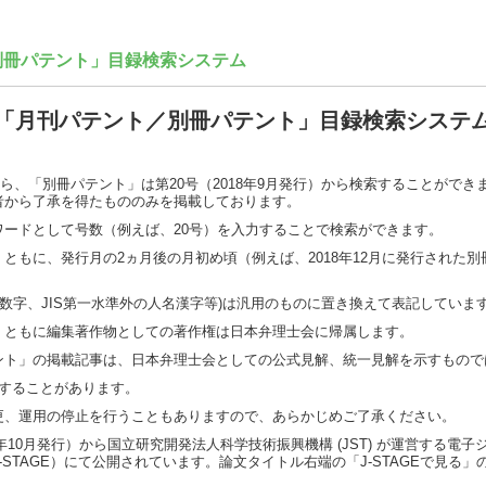
別冊パテント」目録検索システム
「月刊パテント／別冊パテント」目録検索システ
から、「別冊パテント」は第20号（2018年9月発行）から検索することができ
者から了承を得たもののみを掲載しております。
ードとして号数（例えば、20号）を入力することで検索ができます。
もに、発行月の2ヵ月後の月初め頃（例えば、2018年12月に発行された別冊
数字、JIS第一水準外の人名漢字等)は汎用のものに置き換えて表記していま
」ともに編集著作物としての著作権は日本弁理士会に帰属します。
ント」の掲載記事は、日本弁理士会としての公式見解、統一見解を示すもので
更することがあります。
更、運用の停止を行うこともありますので、あらかじめご了承ください。
1年10月発行）から国立研究開発法人科学技術振興機構 (JST) が運営する
STAGE）にて公開されています。論文タイトル右端の「J-STAGEで見る