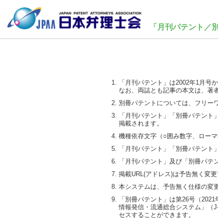
「月刊パテント／
「月刊パテント」は2002年1月号
なお、両誌とも記事の本文は、著
別冊パテントについては、フリーワ
「月刊パテント」「別冊パテント」と
掲載されます。
機種依存文字（○囲み数字、ローマ
「月刊パテント」「別冊パテント
「月刊パテント」及び「別冊パテ
掲載URL(アドレス)は予告無く変
本システムは、予告無く仕様の変
「別冊パテント」は第26号（202
情報発信・流通総合システム」（J-
セスすることができます。