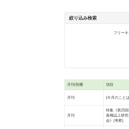
絞り込み検索
フリーキ
月刊/別冊
項目
月刊
(今月のことば
特集《第25
月刊
産権誌上研究
会》(考察)