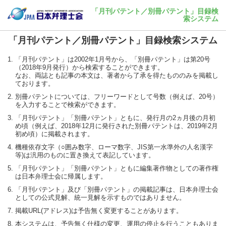
「月刊パテント／別冊パテント」目録検
索システム
「月刊パテント／別冊パテント」目録検索システム
「月刊パテント」は2002年1月号から、「別冊パテント」は第20号
（2018年9月発行）から検索することができます。
なお、両誌とも記事の本文は、著者から了承を得たもののみを掲載し
ております。
別冊パテントについては、フリーワードとして号数（例えば、20号）
を入力することで検索ができます。
「月刊パテント」「別冊パテント」ともに、発行月の2ヵ月後の月初
め頃（例えば、2018年12月に発行された別冊パテントは、2019年2月
初め頃）に掲載されます。
機種依存文字（○囲み数字、ローマ数字、JIS第一水準外の人名漢字
等)は汎用のものに置き換えて表記しています。
「月刊パテント」「別冊パテント」ともに編集著作物としての著作権
は日本弁理士会に帰属します。
「月刊パテント」及び「別冊パテント」の掲載記事は、日本弁理士会
としての公式見解、統一見解を示すものではありません。
掲載URL(アドレス)は予告無く変更することがあります。
本システムは、予告無く仕様の変更、運用の停止を行うこともありま