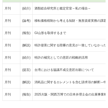
月刊
(紹介)
酒類総合研究所と鑑定官室～私の場合～
月刊
(論考)
移転価格税制から考える知財・無形資産実務の課題
月刊
(報告)
GI山形を取得するまで
月刊
(解説)
特許侵害に関する陪審の意見が一致していなかった可
月刊
(紹介)
特許の補完としての意匠の戦略的活用
月刊
(提言)
台湾における協議不成立意匠出願について
月刊
(解説)
消耗品に関するエレメントを含む請求項の解釈―中
月刊
(報告)
2025大阪・関西万博での日本弁理士会の出展事業報