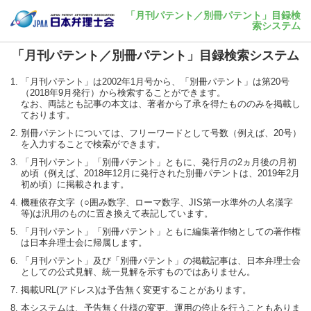
「月刊パテント／別冊パテント」目録検
索システム
「月刊パテント／別冊パテント」目録検索システム
「月刊パテント」は2002年1月号から、「別冊パテント」は第20号
（2018年9月発行）から検索することができます。
なお、両誌とも記事の本文は、著者から了承を得たもののみを掲載し
ております。
別冊パテントについては、フリーワードとして号数（例えば、20号）
を入力することで検索ができます。
「月刊パテント」「別冊パテント」ともに、発行月の2ヵ月後の月初
め頃（例えば、2018年12月に発行された別冊パテントは、2019年2月
初め頃）に掲載されます。
機種依存文字（○囲み数字、ローマ数字、JIS第一水準外の人名漢字
等)は汎用のものに置き換えて表記しています。
「月刊パテント」「別冊パテント」ともに編集著作物としての著作権
は日本弁理士会に帰属します。
「月刊パテント」及び「別冊パテント」の掲載記事は、日本弁理士会
としての公式見解、統一見解を示すものではありません。
掲載URL(アドレス)は予告無く変更することがあります。
本システムは、予告無く仕様の変更、運用の停止を行うこともありま